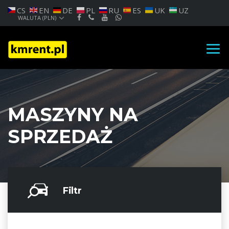
CS
EN
DE
PL
RU
ES
UK
UZ
WALUTA (PLN)
MASZYNY NA
SPRZEDAŻ
Filtr