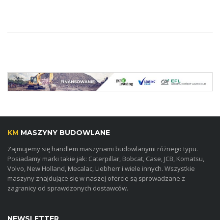
KM
MASZYNY BUDOWLANE
Zajmujemy się handlem maszynami budowlanymi różnego typu.
Posiadamy marki takie jak: Caterpillar, Bobcat, Case, JCB, Komatsu,
Volvo, New Holland, Mecalac, Liebherr i wiele innych. Wszystkie
maszyny znajdujące się w naszej ofercie są sprowadzane z
zagranicy od sprawdzonych dostawców.
NEWSLETTER