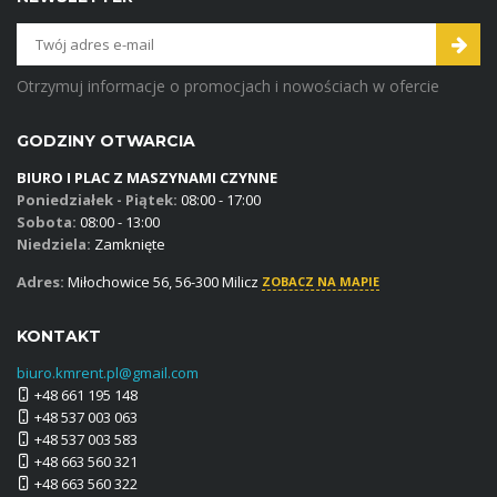
Otrzymuj informacje o promocjach i nowościach w ofercie
GODZINY OTWARCIA
BIURO I PLAC Z MASZYNAMI CZYNNE
Poniedziałek - Piątek:
08:00 - 17:00
Sobota:
08:00 - 13:00
Niedziela:
Zamknięte
Adres:
Miłochowice 56, 56-300 Milicz
ZOBACZ NA MAPIE
KONTAKT
biuro.kmrent.pl@gmail.com
+48 661 195 148
+48 537 003 063
+48 537 003 583
+48 663 560 321
+48 663 560 322